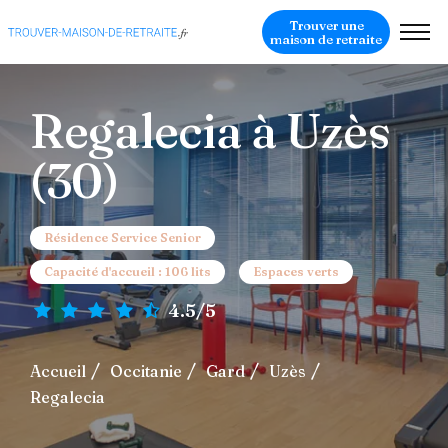
Trouver une
maison de retraite
Regalecia à Uzès
(30)
Résidence Service Senior
Capacité d'accueil : 106 lits
Espaces verts
4.5/5
Accueil
Occitanie
Gard
Uzès
Regalecia