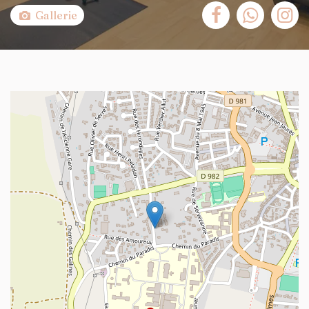
Gallerie
+
−