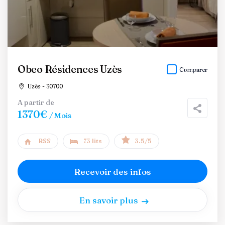
Obeo Résidences Uzès
Comparer
Uzès - 30700
A partir de
1370€
/ Mois
RSS
73 lits
3.5/5
Recevoir des infos
En savoir plus