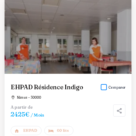
EHPAD Résidence Indigo
Comparer
Nîmes - 30000
A partir de
2425€
/ Mois
EHPAD
60 lits