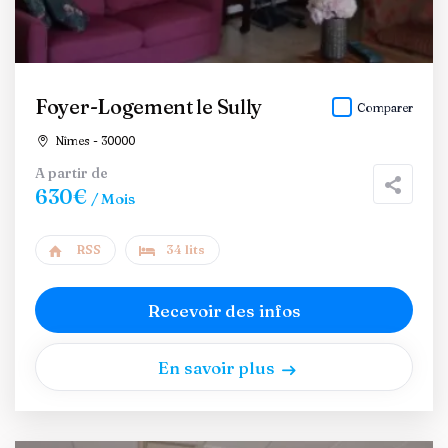
Foyer-Logement le Sully
Comparer
Nîmes - 30000
A partir de
630€
/ Mois
RSS
34 lits
Recevoir des infos
En savoir plus