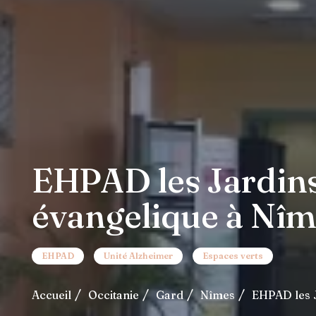
EHPAD les Jardins
évangelique à Nîm
EHPAD
Unité Alzheimer
Espaces verts
Accueil
Occitanie
Gard
Nîmes
EHPAD les J