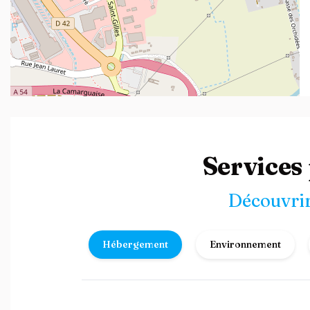
Leaflet
| ©
OpenStreetMap
contributors
Services
Découvrir
Hébergement
Environnement