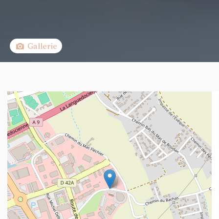
Gallerie
+
−