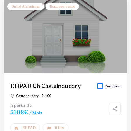
Unité Alzheimer
Espaces verts
EHPAD Ch Castelnaudary
Comparer
Castelnaudary - 11400
A partir de
2108€
/ Mois
EHPAD
0 lits