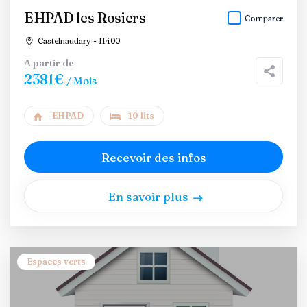
EHPAD les Rosiers
Comparer
Castelnaudary - 11400
A partir de
2381€
/ Mois
EHPAD
10 lits
Recevoir des infos
En savoir plus
Espaces verts