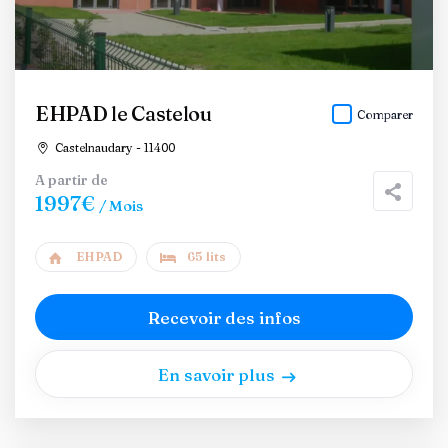
EHPAD le Castelou
Comparer
Castelnaudary - 11400
A partir de
1997€
/ Mois
EHPAD
65 lits
Recevoir des infos
En savoir plus