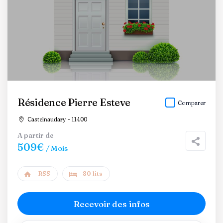
Résidence Pierre Esteve
Comparer
Castelnaudary - 11400
A partir de
509€
/ Mois
RSS
80 lits
Recevoir des infos