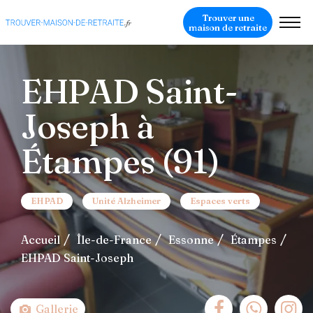
Trouver une
maison de retraite
EHPAD Saint-
Joseph à
Étampes (91)
EHPAD
Unité Alzheimer
Espaces verts
Accueil
Île-de-France
Essonne
Étampes
EHPAD Saint-Joseph
Gallerie