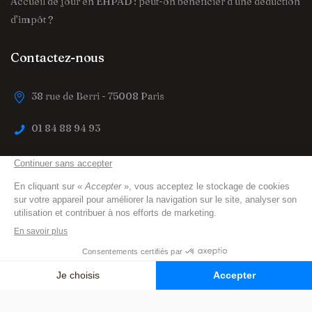
Accueil de jour en EHPAD : peut-on bénéficier d’une déduction
d’impôt ?
Contactez-nous
38 rue de Berri - 75008 Paris
01 84 88 94 93
contact@trouver-maison-de-retraite.fr
trouver-maison-de-retraite.fr
© 2023 All Right
Reserved
Mentions légales
Protection des données