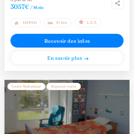
3057€
/ Mois
EHPAD
91 lits
4.5/5
Recevoir des infos
En savoir plus
Unité Alzheimer
Espaces verts