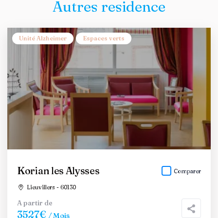
Autres residence
Unité Alzheimer
Espaces verts
Korian les Alysses
Comparer
Lieuvillers - 60130
A partir de
3527€
/ Mois