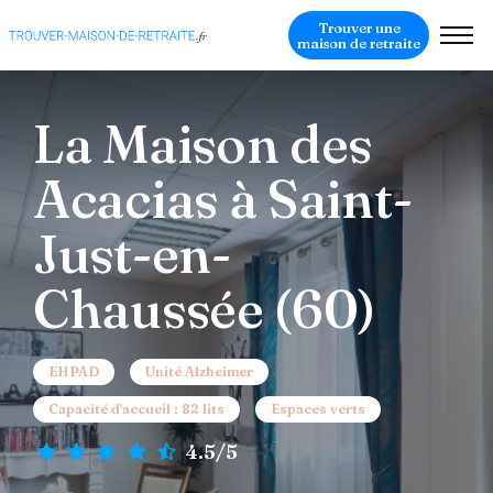
Trouver une
maison de retraite
La Maison des
Acacias à Saint-
Just-en-
Chaussée (60)
EHPAD
Unité Alzheimer
Capacité d'accueil : 82 lits
Espaces verts
4.5/5