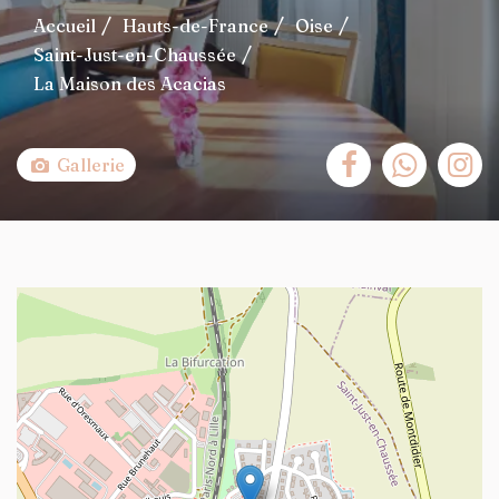
Accueil
Hauts-de-France
Oise
Saint-Just-en-Chaussée
La Maison des Acacias
Gallerie
+
−