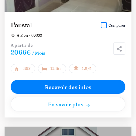
L'oustal
Comparer
Airion - 60600
A partir de
2066€
/ Mois
RSS
12 lits
4.5/5
Recevoir des infos
En savoir plus