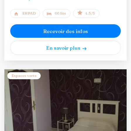
EHPAD
66 lits
4.5/5
Recevoir des infos
En savoir plus
Espaces verts