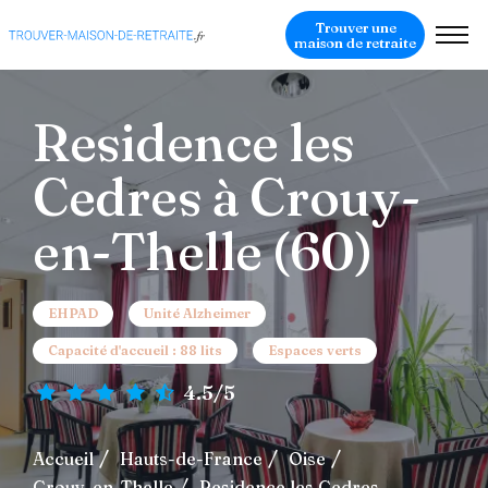
Trouver une
maison de retraite
Residence les
Cedres à Crouy-
en-Thelle (60)
EHPAD
Unité Alzheimer
Capacité d'accueil : 88 lits
Espaces verts
4.5/5
Accueil
Hauts-de-France
Oise
Crouy-en-Thelle
Residence les Cedres