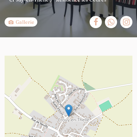
Gallerie
+
−