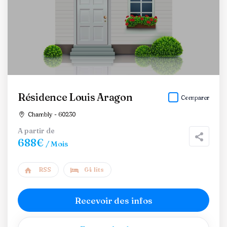
Résidence Louis Aragon
Comparer
Chambly - 60230
A partir de
688€
/ Mois
RSS
64 lits
Recevoir des infos