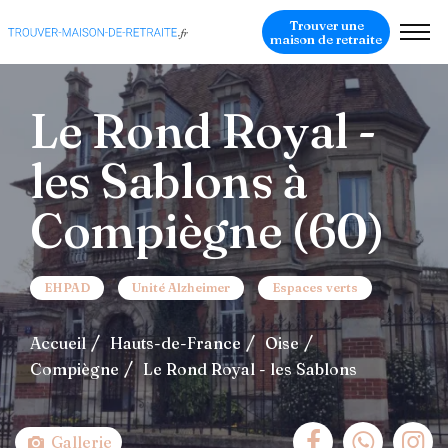
Trouver une
maison de retraite
Le Rond Royal -
les Sablons à
Compiègne (60)
EHPAD
Unité Alzheimer
Espaces verts
Accueil
Hauts-de-France
Oise
Compiègne
Le Rond Royal - les Sablons
Gallerie