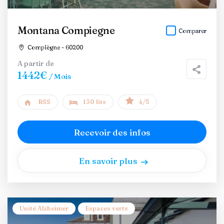
Montana Compiegne
Comparer
Compiègne - 60200
A partir de
1442€
/ Mois
RSS
130 lits
4/5
Recevoir des infos
En savoir plus
Unité Alzheimer
Espaces verts