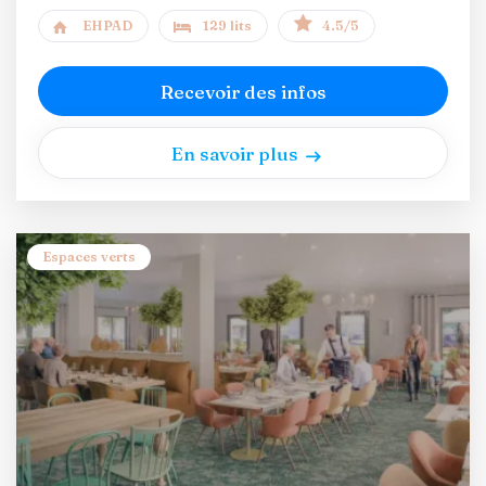
EHPAD
129 lits
4.5/5
Recevoir des infos
En savoir plus
Espaces verts