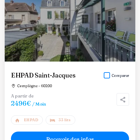
EHPAD Saint-Jacques
Comparer
Compiègne - 60200
A partir de
2496€
/ Mois
EHPAD
33 lits
Recevoir des infos