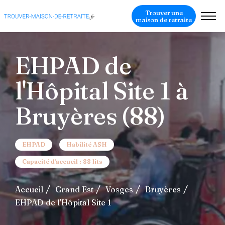
Trouver une
maison de retraite
EHPAD de
l'Hôpital Site 1 à
Bruyères (88)
EHPAD
Habilité ASH
Capacité d'accueil : 88 lits
Accueil
Grand Est
Vosges
Bruyères
EHPAD de l'Hôpital Site 1