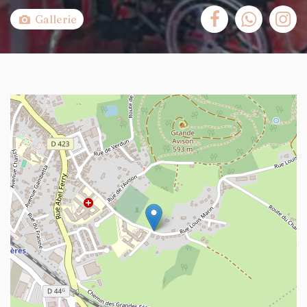
Gallerie
+
−