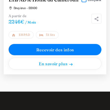
Bruyères - 88600
A partir de
2246€
/ Mois
EHPAD
51 lits
Recevoir des infos
En savoir plus