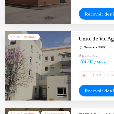
Recevoir des 
Unité Alzheimer
Unite de Vie Ag
Sélestat - 67600
A partir de
1747€
/ Mois
EHPAD
Recevoir des 
Unité Alzheimer
Espaces verts