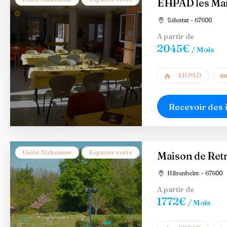
EHPAD les Mai
Sélestat - 67600
A partir de
2045€
/ Mois
EHPAD
Recevoir des 
Unité Alzheimer
Espaces verts
Maison de Retr
Hilsenheim - 67600
A partir de
1772€
/ Mois