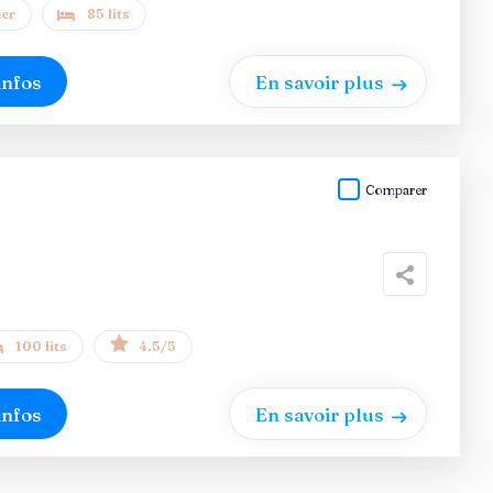
er
85 lits
infos
En savoir plus
Comparer
100 lits
4.5/5
infos
En savoir plus