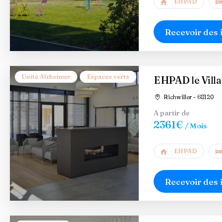
EHPAD
Recevoir des 
Unité Alzheimer
Espaces verts
EHPAD le Vill
Richwiller - 68120
A partir de
2361€
/ Mois
EHPAD
Recevoir des 