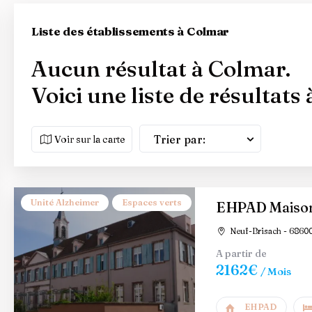
Liste des établissements à Colmar
Aucun résultat à Colmar.
Voici une liste de résultats
Trier par:
Voir sur la carte
Unité Alzheimer
Espaces verts
EHPAD Maison 
Neuf-Brisach - 6860
A partir de
2162€
/ Mois
EHPAD