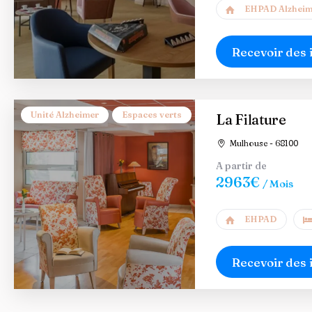
EHPAD Alzheim
Recevoir des 
Unité Alzheimer
Espaces verts
La Filature
Mulhouse - 68100
A partir de
2963€
/ Mois
EHPAD
Recevoir des 