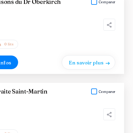
sons du Dr Oberkirch
Comparer
0 lits
infos
En savoir plus
aite Saint-Martin
Comparer