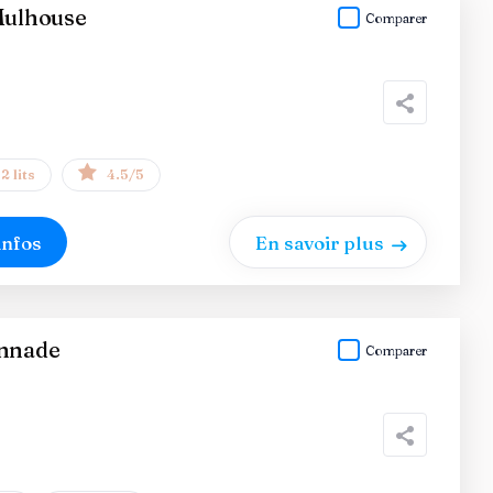
Mulhouse
Comparer
2 lits
4.5/5
infos
En savoir plus
onnade
Comparer