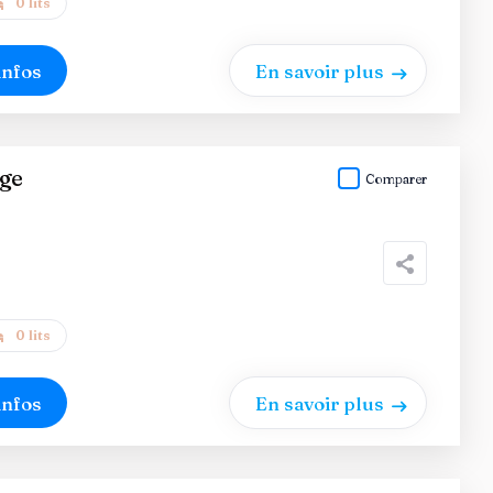
0 lits
infos
En savoir plus
age
Comparer
0 lits
infos
En savoir plus