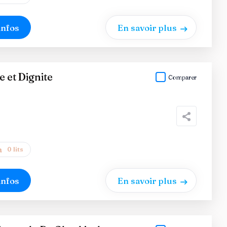
infos
En savoir plus
e et Dignite
Comparer
0 lits
infos
En savoir plus