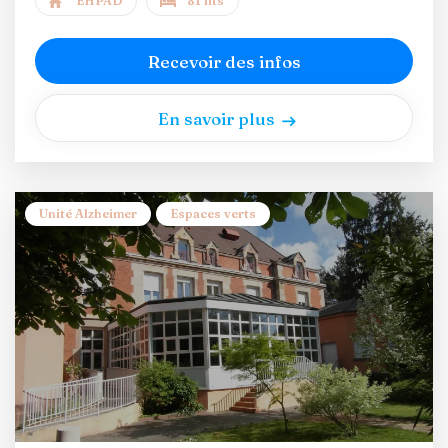
EHPAD
81 lits
Recevoir des infos
En savoir plus
Unité Alzheimer
Espaces verts