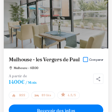
Mulhouse - les Vergers de Paul
Comparer
Mulhouse - 68100
A partir de
1400€
/ Mois
RSS
89 lits
4.5/5
Recevoir des infos