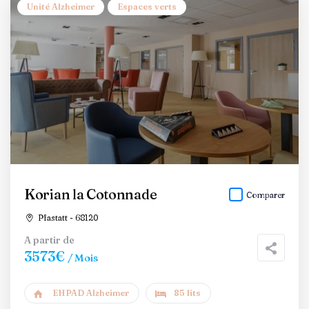
Unité Alzheimer
Espaces verts
Korian la Cotonnade
Comparer
Pfastatt - 68120
A partir de
3573€
/ Mois
EHPAD Alzheimer
85 lits