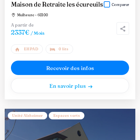
Maison de Retraite les écureuils
Comparer
Mulhouse - 68100
A partir de
2337€
/ Mois
EHPAD
0 lits
Recevoir des infos
En savoir plus
Unité Alzheimer
Espaces verts