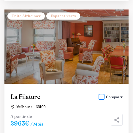
Unité Alzheimer
Espaces verts
La Filature
Comparer
Mulhouse - 68100
A partir de
2963€
/ Mois