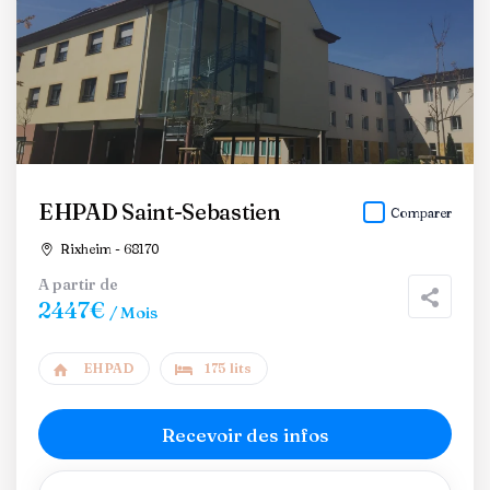
EHPAD Saint-Sebastien
Comparer
Rixheim - 68170
A partir de
2447€
/ Mois
EHPAD
175 lits
Recevoir des infos