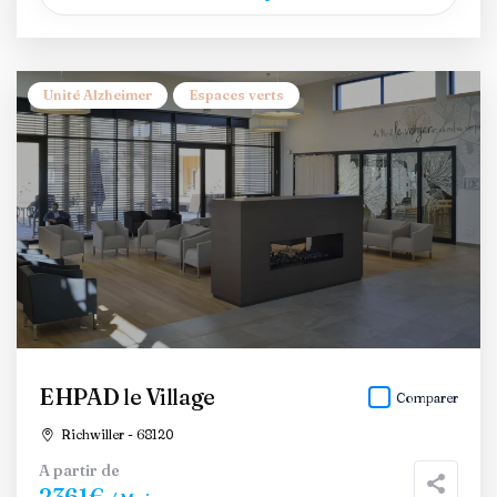
Unité Alzheimer
Espaces verts
EHPAD le Village
Comparer
Richwiller - 68120
A partir de
2361€