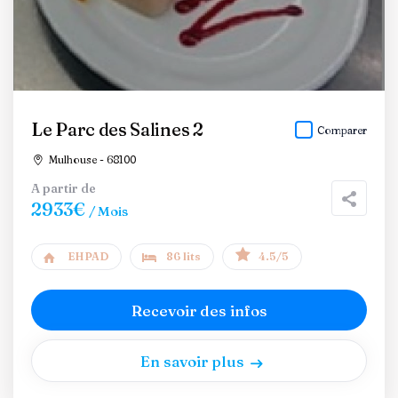
Le Parc des Salines 2
Comparer
Mulhouse - 68100
A partir de
2933€
/ Mois
EHPAD
86 lits
4.5/5
Recevoir des infos
En savoir plus