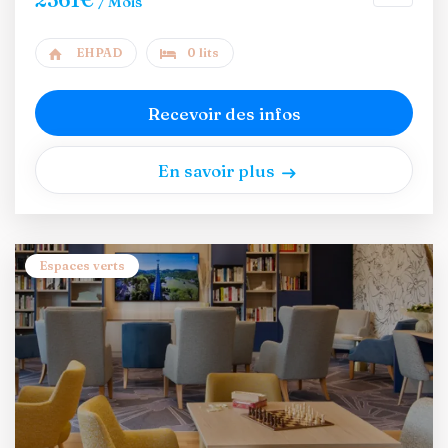
/ Mois
EHPAD
0 lits
Recevoir des infos
En savoir plus
Espaces verts