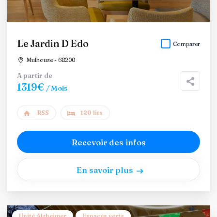
Le Jardin D Edo
Comparer
Mulhouse - 68200
A partir de
1319€
/ Mois
RSS
120 lits
Recevoir des infos
En savoir plus
Unité Alzheimer
Espaces verts