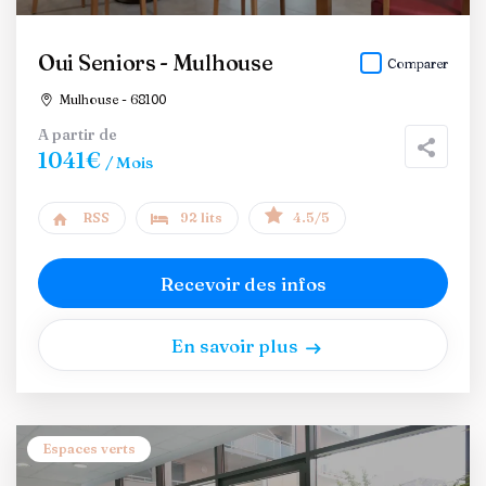
Oui Seniors - Mulhouse
Comparer
Mulhouse - 68100
A partir de
1041€
/ Mois
RSS
92 lits
4.5/5
Recevoir des infos
En savoir plus
Espaces verts