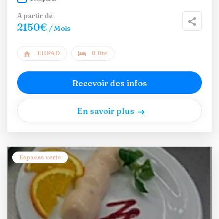
A partir de
2150€
/ Mois
EHPAD
0 lits
Recevoir des infos
En savoir plus
Espaces verts