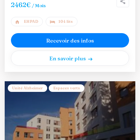
2462€
/ Mois
EHPAD
104 lits
Recevoir des infos
En savoir plus
Unité Alzheimer
Espaces verts