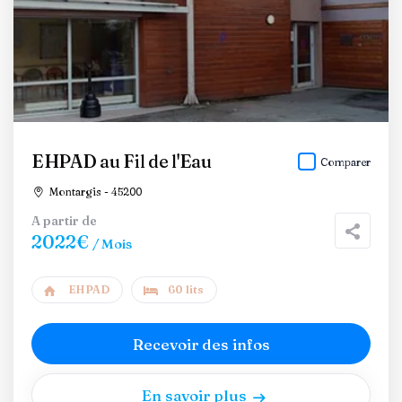
EHPAD au Fil de l'Eau
Comparer
Montargis - 45200
A partir de
2022€
/ Mois
EHPAD
60 lits
Recevoir des infos
En savoir plus