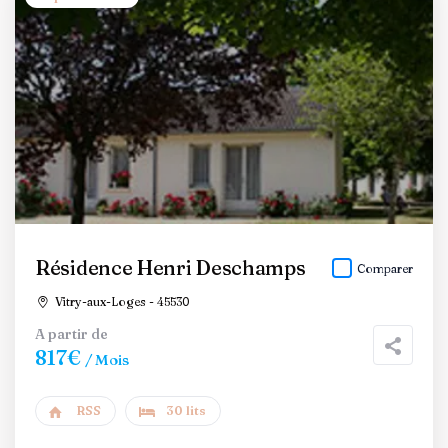
Résidence Henri Deschamps
Comparer
Vitry-aux-Loges - 45530
A partir de
817€
/ Mois
RSS
30 lits