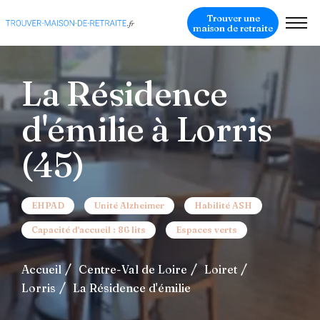
Trouver une
maison de retraite
La Résidence
d'émilie à Lorris
(45)
EHPAD
Unité Alzheimer
Habilité ASH
Capacité d'accueil : 86 lits
Espaces verts
Accueil
Centre-Val de Loire
Loiret
Lorris
La Résidence d'émilie