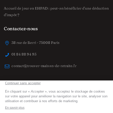
Accueil de jour en EHPAD : peut-on bénéficier d’une déduction
d’impôt ?
Contactez-nous
38 rue de Berri - 75008 Paris
01 84 88 94 93
contact@trouver-maison-de-retraite.fr
trouver-maison-de-retraite.fr
© 2023 All Right
Reserved