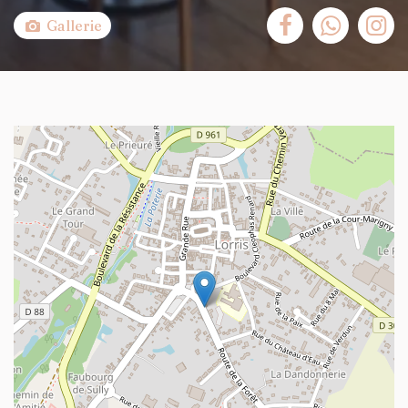
Gallerie
+
−