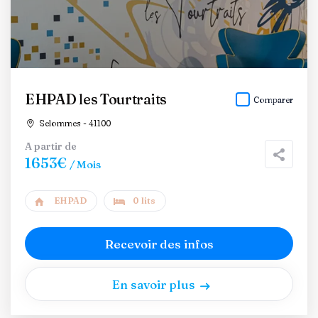
EHPAD les Tourtraits
Comparer
Selommes - 41100
A partir de
1653€
/ Mois
EHPAD
0 lits
Recevoir des infos
En savoir plus