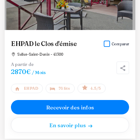
EHPAD le Clos d'émise
Comparer
Selles-Saint-Denis - 41300
A partir de
2870€
/ Mois
EHPAD
76 lits
4.5/5
Recevoir des infos
En savoir plus