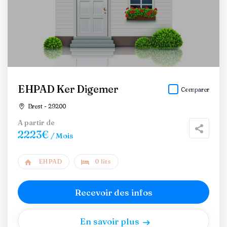
EHPAD Ker Digemer
Comparer
Brest - 29200
A partir de
2223€
/ Mois
EHPAD
0 lits
Recevoir des infos
En savoir plus