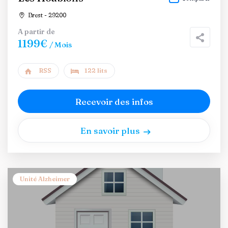
Brest - 29200
A partir de
1199€
/ Mois
RSS
122 lits
Recevoir des infos
En savoir plus
Unité Alzheimer