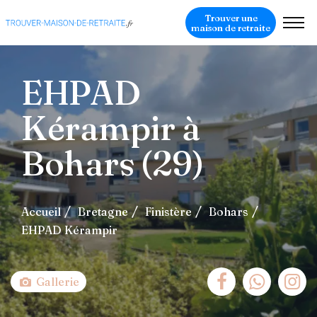
Trouver une
maison de retraite
EHPAD
Kérampir à
Bohars (29)
Accueil
Bretagne
Finistère
Bohars
EHPAD Kérampir
Gallerie