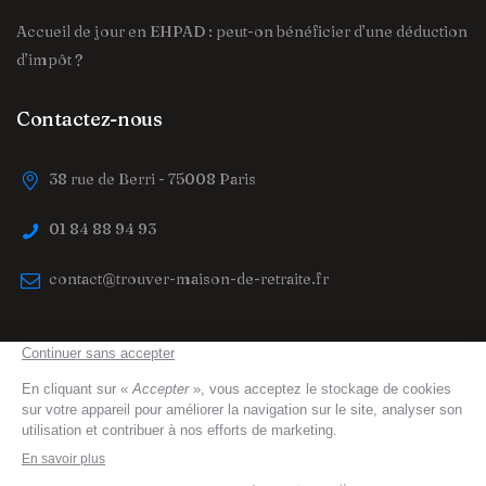
Accueil de jour en EHPAD : peut-on bénéficier d’une déduction
d’impôt ?
Contactez-nous
38 rue de Berri - 75008 Paris
01 84 88 94 93
contact@trouver-maison-de-retraite.fr
trouver-maison-de-retraite.fr
© 2023 All Right
Reserved