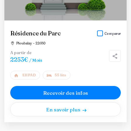
Résidence du Parc
Comparer
Ploubalay - 22650
A partir de
2253€
/ Mois
EHPAD
55 lits
Recevoir des infos
En savoir plus