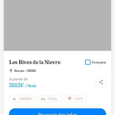
Les Rives de la Nievre
Comparer
Nevers - 58000
A partir de
3512€
/ Mois
EHPAD
76 lits
4.5/5
Recevoir des infos