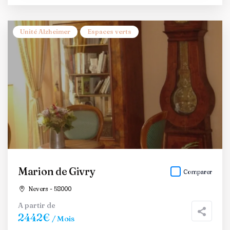
Unité Alzheimer
Espaces verts
Marion de Givry
Comparer
Nevers - 58000
A partir de
2442€
/ Mois