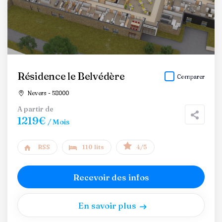
Résidence le Belvédère
Comparer
Nevers - 58000
A partir de
1219€
/ Mois
RSS
110 lits
4/5
Recevoir des infos
En savoir plus