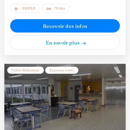
EHPAD
70 lits
Recevoir des infos
En savoir plus
Unité Alzheimer
Espaces verts