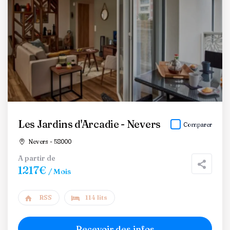
Les Jardins d'Arcadie - Nevers
Comparer
Nevers - 58000
A partir de
1217€
/ Mois
RSS
114 lits
Recevoir des infos