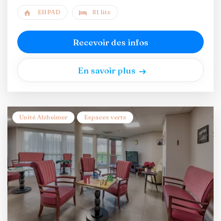
EHPAD
81 lits
Recevoir des infos
En savoir plus
Unité Alzheimer
Espaces verts