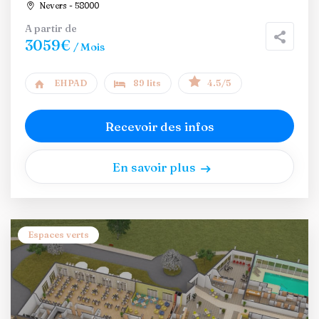
Nevers - 58000
A partir de
3059€
/ Mois
EHPAD
89 lits
4.5/5
Recevoir des infos
En savoir plus
Espaces verts