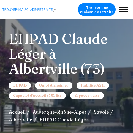
Trouver une
maison de retraite
EHPAD Claude
Léger à
Albertville (73)
EHPAD
Unité Alzheimer
Habilité ASH
Capacité d'accueil : 161 lits
Espaces verts
Accueil
Auvergne-Rhône-Alpes
Savoie
Albertville
EHPAD Claude Léger