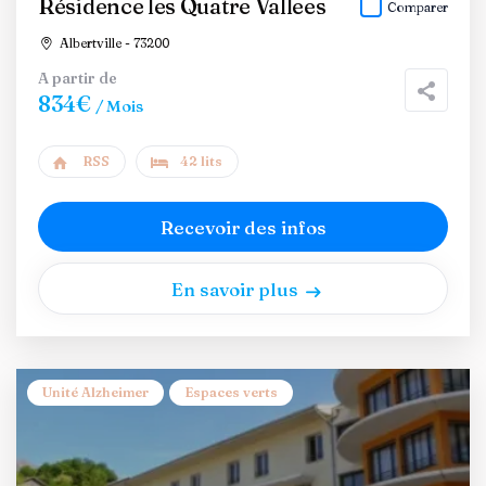
Résidence les Quatre Vallees
Comparer
Albertville - 73200
A partir de
834€
/ Mois
RSS
42 lits
Recevoir des infos
En savoir plus
Unité Alzheimer
Espaces verts