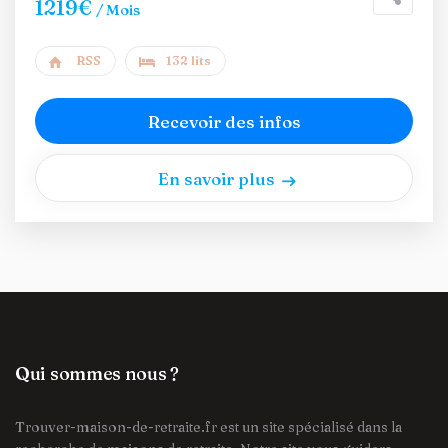
1219€
/ Mois
RSS
132 lits
Recevoir des infos
En savoir plus
Qui sommes nous ?
Trouver-maison-de-retraite.fr est un site spécialisé dans la