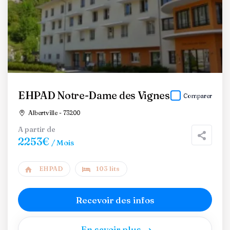
EHPAD Notre-Dame des Vignes
Comparer
Albertville - 73200
A partir de
2253€
/ Mois
EHPAD
103 lits
Recevoir des infos
En savoir plus