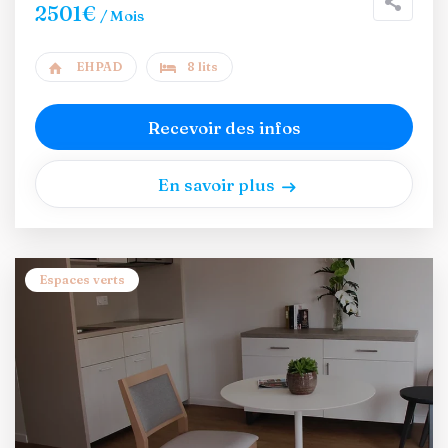
2501€
/ Mois
EHPAD
8 lits
Recevoir des infos
En savoir plus
Espaces verts