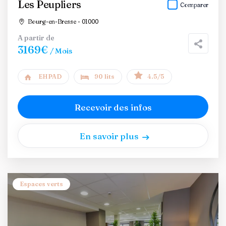
Les Peupliers
Comparer
Bourg-en-Bresse - 01000
A partir de
3169€
/ Mois
EHPAD
90 lits
4.5/5
Recevoir des infos
En savoir plus
Espaces verts