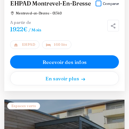
EHPAD Montrevel-En-Bresse
Comparer
Montrevel-en-Bresse - 01340
A partir de
1922€
/ Mois
EHPAD
160 lits
Recevoir des infos
En savoir plus
Espaces verts