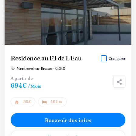
Residence au Fil de L Eau
Comparer
Montrevel-en-Bresse - 01340
A partir de
694€
/ Mois
RSS
46 lits
Recevoir des infos