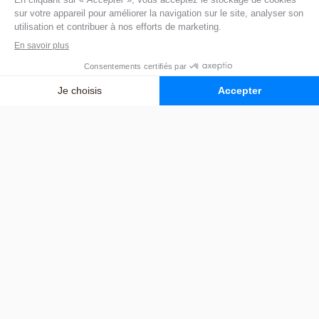
Leur rôle est d’apporter un regard extérieur et de
vous aider à comprendre si la situation de votre
proche nécessite une prise en charge en
établissement médicalisé.
Comment préparer une entrée
en établissement ?
L’entrée en établissement médicalisé demande une
préparation progressive. Il est important de :
anticiper les démarches administratives ;
visiter plusieurs établissements ;
impliquer la personne âgée dans la décision ;
organiser la transition entre domicile et établissement.