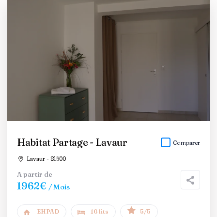
Habitat Partage - Lavaur
Comparer
Lavaur - 81500
A partir de
1962€
/ Mois
EHPAD
16 lits
5/5