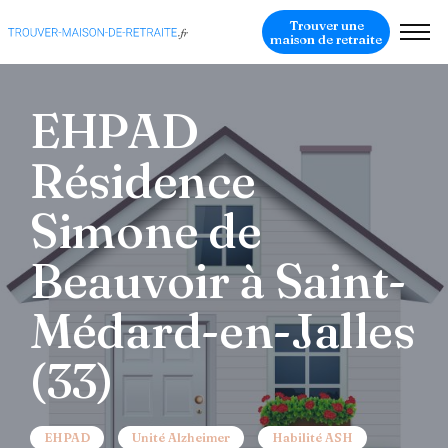
Trouver une
maison de retraite
EHPAD
Résidence
Simone de
Beauvoir à Saint-
Médard-en-Jalles
(33)
EHPAD
Unité Alzheimer
Habilité ASH