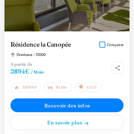
Résidence la Canopée
Comparer
Bordeaux - 33000
A partir de
2894€
/ Mois
EHPAD
81 lits
4.5/5
Recevoir des infos
En savoir plus