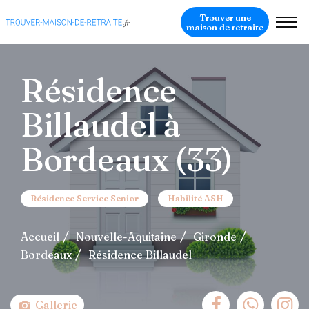
Trouver une
maison de retraite
Résidence
Billaudel à
Bordeaux (33)
Résidence Service Senior
Habilité ASH
Accueil
Nouvelle-Aquitaine
Gironde
Bordeaux
Résidence Billaudel
Gallerie