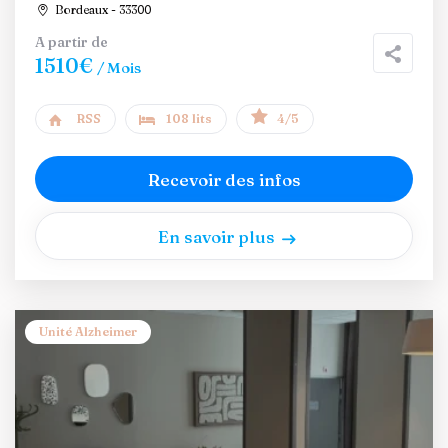
Bordeaux - 33300
A partir de
1510€
/ Mois
RSS
108 lits
4/5
Recevoir des infos
En savoir plus
Unité Alzheimer