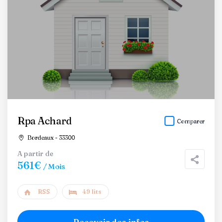
Rpa Achard
Comparer
Bordeaux - 33300
A partir de
561€
/ Mois
RSS
49 lits
Recevoir des infos