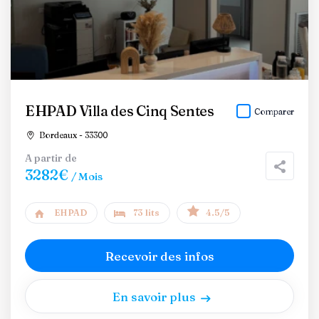
EHPAD Villa des Cinq Sentes
Comparer
Bordeaux - 33300
A partir de
3282€
/ Mois
EHPAD
73 lits
4.5/5
Recevoir des infos
En savoir plus