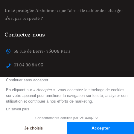
Unité protégée Alzheimer : que faire si le cahier des charges
n’est pas respecté ?
Contactez-nous
38 rue de Berri - 75008 Paris
01 84 88 94 93
contact@trouver-maison-de-retraite.fr
trouver-maison-de-retraite.fr
© 2023 All Right
Reserved