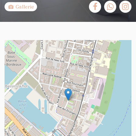
Gallerie
+
−