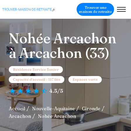
Trouver une
maison de retraite
Nohée Arcachon
à Arcachon (33)
Résidence Service Senior
Capacité d'accueil : 117 lits
Espaces verts
4.5/5
Accueil
Nouvelle-Aquitaine
Gironde
Arcachon
Nohée Arcachon