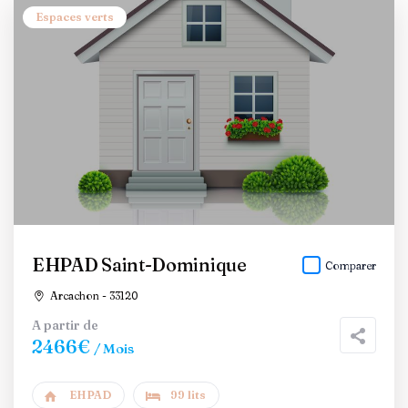
Espaces verts
EHPAD Saint-Dominique
Comparer
Arcachon - 33120
A partir de
2466€
/ Mois
EHPAD
99 lits