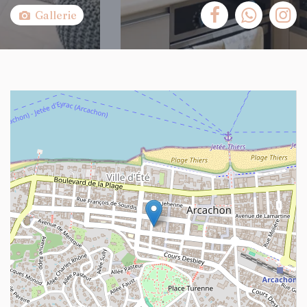
Gallerie
+
−