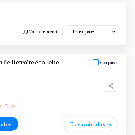
Trier par:
Voir sur la carte
de Retraite écouché
Comparer
75 lits
infos
En savoir plus