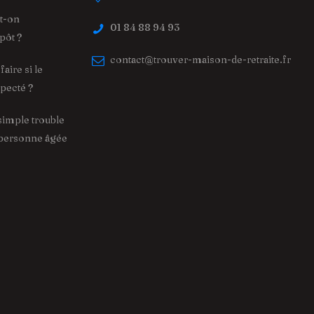
ut-on
01 84 88 94 93
pôt ?
contact@trouver-maison-de-retraite.fr
aire si le
specté ?
simple trouble
 personne âgée