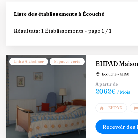
Liste des établissements à Écouché
Résultats:
1 Établissements - page 1 / 1
Unité Alzheimer
Espaces verts
EHPAD Maison 
Écouché - 61150
A partir de
2062€
/ Mois
EHPAD
Recevoir des 