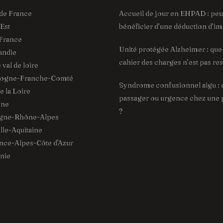
de France
Accueil de jour en EHPAD : pe
Est
bénéficier d’une déduction d’im
France
Unité protégée Alzheimer : que f
ndie
cahier des charges n’est pas re
val de loire
ogne-Franche-Comté
Syndrome confusionnel aigu : 
 la Loire
passager ou urgence chez une
gne
?
gne-Rhône-Alpes
le-Aquitaine
ce-Alpes-Côte d'Azur
nie