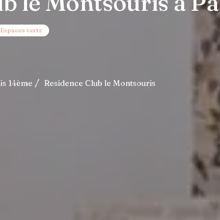
b le Montsouris à Pa
Espaces verts
is 14ème
Residence Club le Montsouris