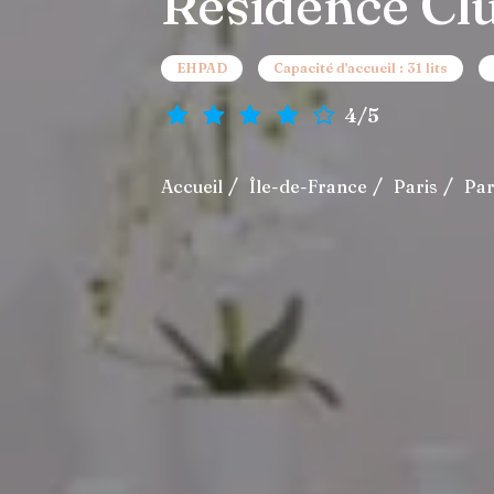
Residence Clu
EHPAD
Capacité d'accueil : 31 lits
4/5
Accueil
Île-de-France
Paris
Par