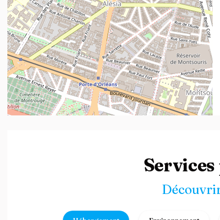
Leaflet
| ©
OpenStreetMap
contributors
Services
Découvrir