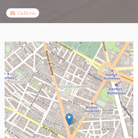
Gallerie
+
−