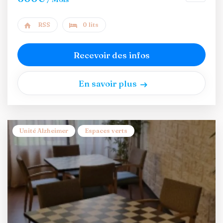
RSS
0 lits
Recevoir des infos
En savoir plus
Unité Alzheimer
Espaces verts