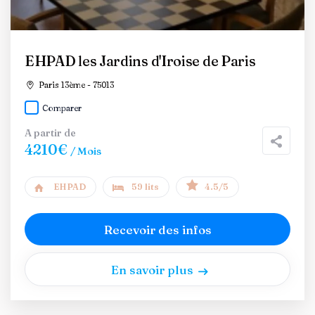
EHPAD les Jardins d'Iroise de Paris
Paris 13ème - 75013
Comparer
A partir de
4210€
/ Mois
EHPAD
59 lits
4.5/5
Recevoir des infos
En savoir plus