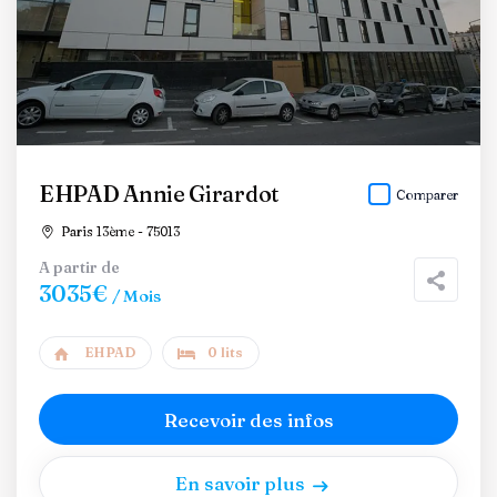
EHPAD Annie Girardot
Comparer
Paris 13ème - 75013
A partir de
3035€
/ Mois
EHPAD
0 lits
Recevoir des infos
En savoir plus