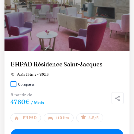
EHPAD Résidence Saint-Jacques
Paris 13ème - 75013
Comparer
A partir de
4760€
/ Mois
EHPAD
110 lits
4.5/5