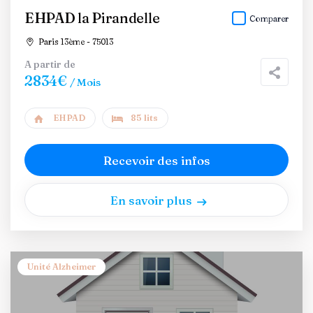
EHPAD la Pirandelle
Comparer
Paris 13ème - 75013
A partir de
2834€
/ Mois
EHPAD
85 lits
Recevoir des infos
En savoir plus
Unité Alzheimer