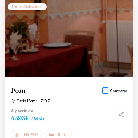
Unité Alzheimer
Pean
Comparer
Paris 13ème - 75013
A partir de
4393€
/ Mois
EHPAD
0 lits