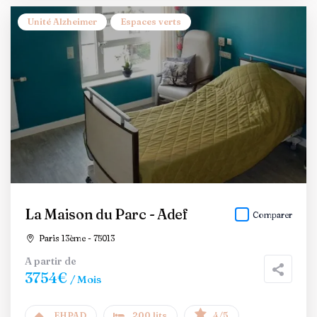
Unité Alzheimer
Espaces verts
La Maison du Parc - Adef
Comparer
Paris 13ème - 75013
A partir de
3754€
/ Mois
EHPAD
200 lits
4/5