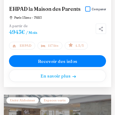
EHPAD la Maison des Parents
Comparer
Paris 13ème - 75013
A partir de
4943€
/ Mois
EHPAD
117 lits
4.5/5
Recevoir des infos
En savoir plus
Unité Alzheimer
Espaces verts