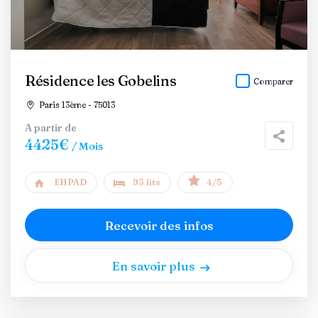
Résidence les Gobelins
Comparer
Paris 13ème - 75013
A partir de
4425€
/ Mois
EHPAD
93 lits
4/5
Recevoir des infos
En savoir plus