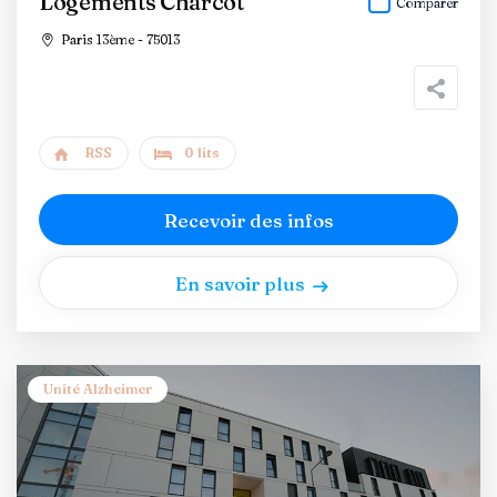
Logements Charcot
Comparer
Paris 13ème - 75013
RSS
0 lits
Recevoir des infos
En savoir plus
Unité Alzheimer