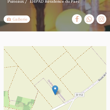
Puiseaux
EHPAD Résidence du Parc
Gallerie
+
−