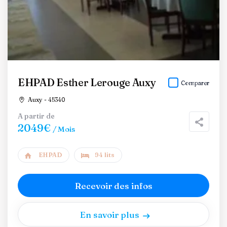
EHPAD Esther Lerouge Auxy
Comparer
Auxy - 45340
A partir de
2049€
/ Mois
EHPAD
94 lits
Recevoir des infos
En savoir plus