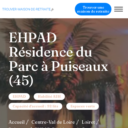
Trouver une
maison de retraite
EHPAD
Résidence du
Parc à Puiseaux
(45)
EHPAD
Habilité ASH
Capacité d'accueil : 92 lits
Espaces verts
Accueil
Centre-Val de Loire
Loiret