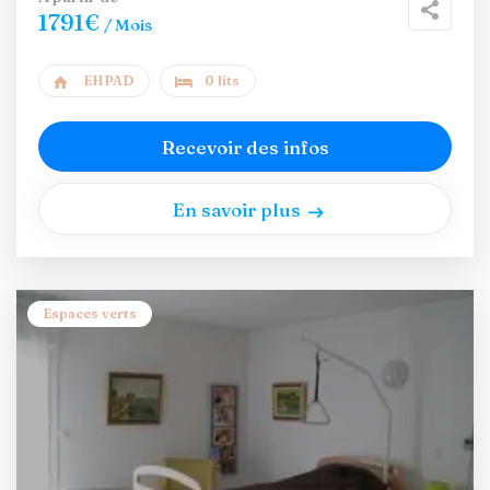
1791€
/ Mois
EHPAD
0 lits
Recevoir des infos
En savoir plus
Espaces verts