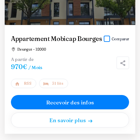
Appartement Mobicap Bourges
Comparer
Bourges - 18000
A partir de
970€
/ Mois
RSS
31 lits
Recevoir des infos
En savoir plus