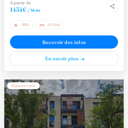
A partir de
1434€
/ Mois
RSS
123 lits
Recevoir des infos
En savoir plus
Espaces verts