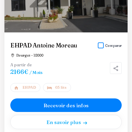
EHPAD Antoine Moreau
Comparer
Bourges - 18000
A partir de
2166€
/ Mois
EHPAD
65 lits
Recevoir des infos
En savoir plus