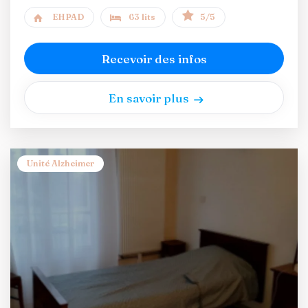
EHPAD
63 lits
5/5
Recevoir des infos
En savoir plus
Unité Alzheimer