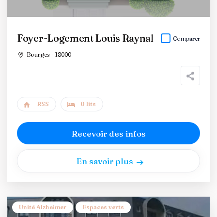
Foyer-Logement Louis Raynal
Comparer
Bourges - 18000
RSS
0 lits
Recevoir des infos
En savoir plus
Unité Alzheimer
Espaces verts