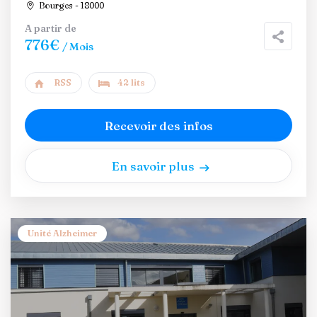
Bourges - 18000
A partir de
776€
/ Mois
RSS
42 lits
Recevoir des infos
En savoir plus
Unité Alzheimer