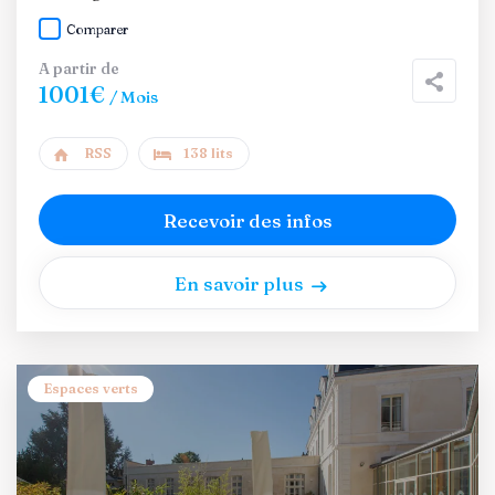
Comparer
A partir de
1001€
/ Mois
RSS
138 lits
Recevoir des infos
En savoir plus
Espaces verts