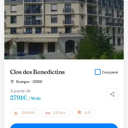
Clos des Benedictins
Comparer
Bourges - 18000
A partir de
2791€
/ Mois
EHPAD
131 lits
4/5