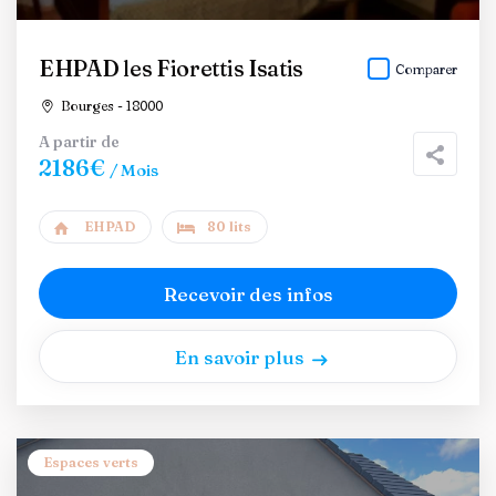
EHPAD les Fiorettis Isatis
Comparer
Bourges - 18000
A partir de
2186€
/ Mois
EHPAD
80 lits
Recevoir des infos
En savoir plus
Espaces verts