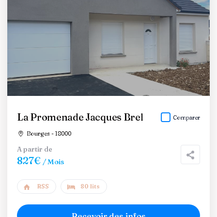
La Promenade Jacques Brel
Comparer
Bourges - 18000
A partir de
827€
/ Mois
RSS
80 lits
Recevoir des infos