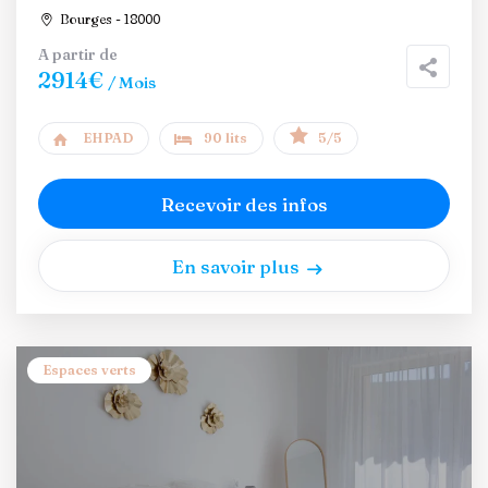
Bourges - 18000
A partir de
2914€
/ Mois
EHPAD
90 lits
5/5
Recevoir des infos
En savoir plus
Espaces verts