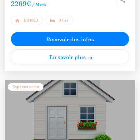
2269€
/ Mois
EHPAD
0 lits
Recevoir des infos
En savoir plus
Espaces verts