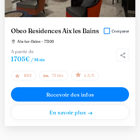
Obeo Residences Aix les Bains
Comparer
Aix-les-Bains - 73100
A partir de
1705€
/ Mois
RSS
75 lits
4.5/5
Recevoir des infos
En savoir plus