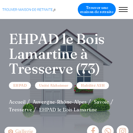
Trouver une
maison de retraite
EHPAD le Bois
Lamartine à
Tresserve (73)
EHPAD
Unité Alzheimer
Habilité ASH
Accueil
Auvergne-Rhône-Alpes
Savoie
Tresserve
EHPAD le Bois Lamartine
Gallerie