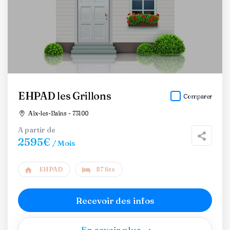
EHPAD les Grillons
Comparer
Aix-les-Bains - 73100
A partir de
2595€
/ Mois
EHPAD
87 lits
Recevoir des infos
En savoir plus