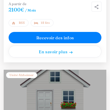
A partir de
2100€
/ Mois
RSS
18 lits
Recevoir des infos
En savoir plus
Unité Alzheimer