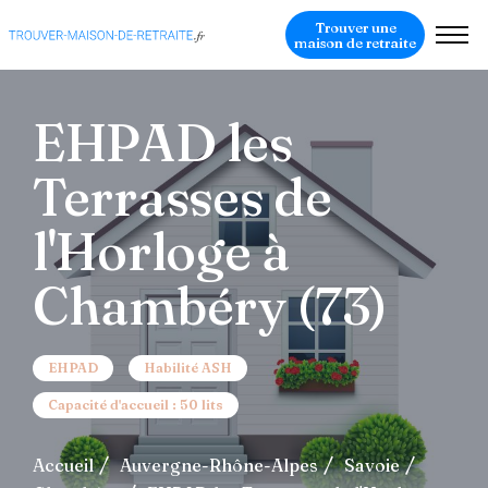
Trouver une
maison de retraite
EHPAD les
Terrasses de
l'Horloge à
Chambéry (73)
EHPAD
Habilité ASH
Capacité d'accueil : 50 lits
Accueil
Auvergne-Rhône-Alpes
Savoie