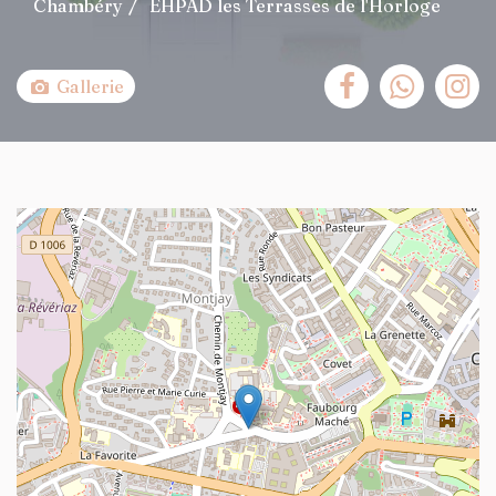
Chambéry
EHPAD les Terrasses de l'Horloge
Gallerie
+
−