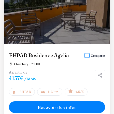
EHPAD Residence Agelia
Comparer
Chambéry - 73000
A partir de
4137€
/ Mois
EHPAD
116 lits
4.5/5
Recevoir des infos