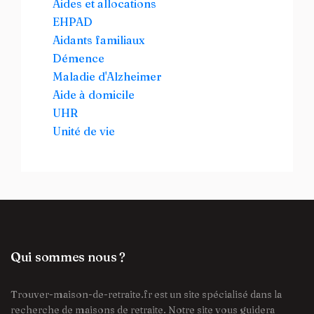
Aides et allocations
EHPAD
Aidants familiaux
Démence
Maladie d'Alzheimer
Aide à domicile
UHR
Unité de vie
Qui sommes nous ?
Trouver-maison-de-retraite.fr est un site spécialisé dans la
recherche de maisons de retraite. Notre site vous guidera