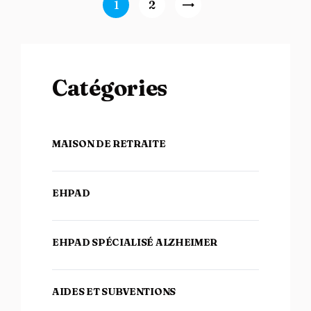
Navigation des articles
Page
1
Page
2
>
Catégories
MAISON DE RETRAITE
EHPAD
EHPAD SPÉCIALISÉ ALZHEIMER
AIDES ET SUBVENTIONS