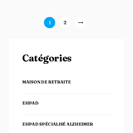
Navigation des articles
Page
1
Page
2
>
Catégories
MAISON DE RETRAITE
EHPAD
EHPAD SPÉCIALISÉ ALZHEIMER