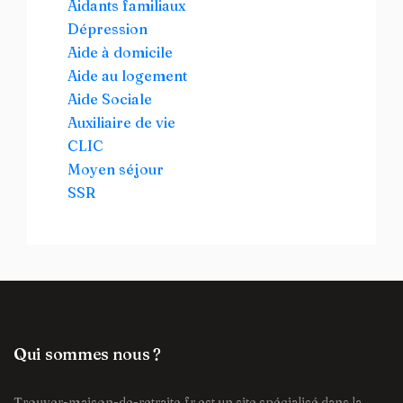
Aidants familiaux
Dépression
Aide à domicile
Aide au logement
Aide Sociale
Auxiliaire de vie
CLIC
Moyen séjour
SSR
Qui sommes nous ?
Trouver-maison-de-retraite.fr est un site spécialisé dans la