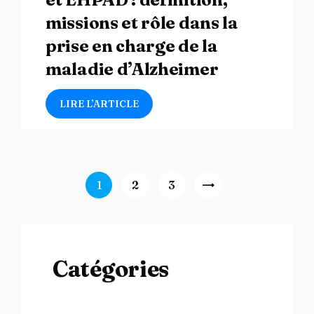
missions et rôle dans la
prise en charge de la
maladie d’Alzheimer
LIRE L’ARTICLE
Navigation des articles
Page
1
Page
2
Page
3
>
Catégories