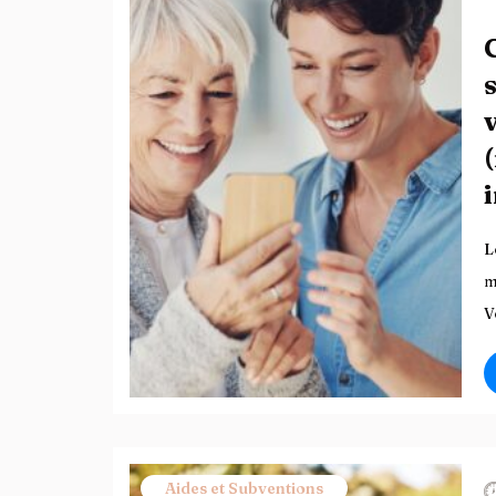
L
m
V
Aides et Subventions