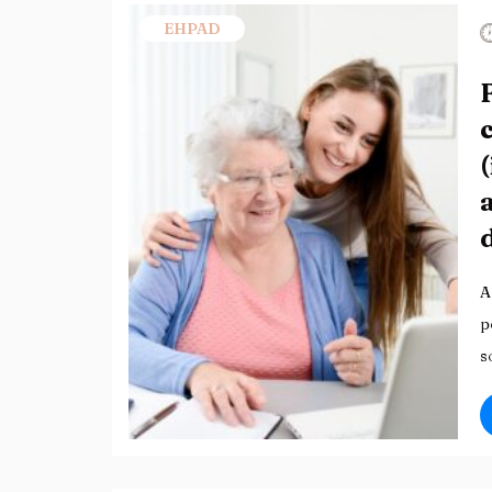
EHPAD
A
p
s