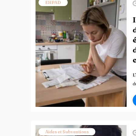
EHPAD
L
d
Aides et Subventions