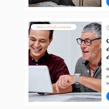
Aides et Subventions
D
p
h