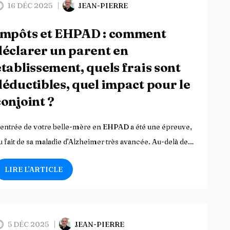
16 DÉC 2025
JEAN-PIERRE
Impôts et EHPAD : comment
déclarer un parent en
établissement, quels frais sont
déductibles, quel impact pour le
conjoint ?
’entrée de votre belle-mère en EHPAD a été une épreuve,
u fait de sa maladie d’Alzheimer très avancée. Au-delà de…
LIRE L’ARTICLE
5 DÉC 2025
JEAN-PIERRE