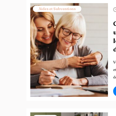
Aides et Subventions
V
e
d