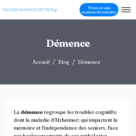
Trouver une
maison de retraite
Démence
/
/
Accueil
Blog
Démence
La
démence
regroupe les troubles cognitifs;
dont la maladie d’Alzheimer; qui impactent la
mémoire et l’indépendance des seniors. Face
aux bouleversements de ces pathologies,