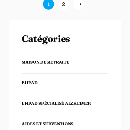
Navigation des articles
Page
1
Page
2
>
Catégories
MAISON DE RETRAITE
EHPAD
EHPAD SPÉCIALISÉ ALZHEIMER
AIDES ET SUBVENTIONS