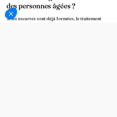
des personnes âgées ?
Si les escarres sont déjà formées, le traitement
dépend du stade de la lésion et de la santé générale
de la personne âgée.
Les stades de gravité des escarres
Chez les personnes âgées, on distingue
quatre
stades de gravité
dans l’évolution des escarres :
Stade 1
: une rougeur localisée apparaît sur une zone de
pression, sans disparaître à la pression digitale, la peau
est encore intacte, mais l’alerte est lancée.
Stade 2
: la peau commence à se détériorer, avec une
abrasion superficielle ou la formation de vésicules
(cloques) sur la zone concernée.