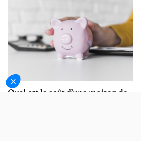
Quel est le coût d’une maison de
retraite ?
Entre un EHPAD et une résidence autonomie, la
nature des coûts est très différente
. Dans le
premier, vous payez non seulement pour