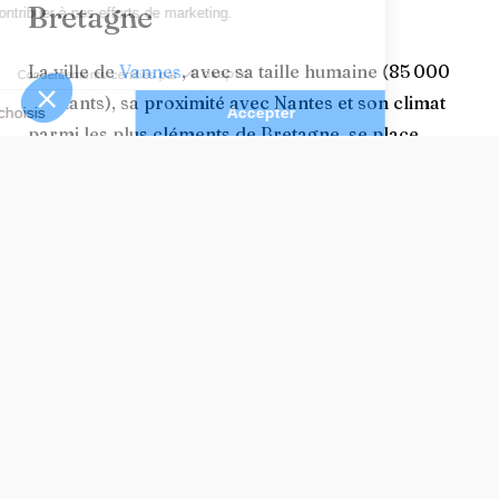
Bretagne
La ville de
Vannes
, avec sa taille humaine (85 000
habitants), sa proximité avec Nantes et son climat
parmi les plus cléments de Bretagne, se place
parmi
les villes préférées des retraités
. Ses autres
points forts :
Un
patrimoine
charmant et centre accessible ;
Une bonne desserte ferroviaire ;
Un
accès aux services de santé
très performant ;
Une mine pour les
loisirs, la culture et les activités
physiques.
Vivre à Saint-Malo en toute
autonomie