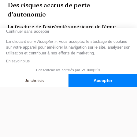
Des risques accrus de perte
d’autonomie
La fracture de l’extrémité supérieure du fémur
constitue souvent une rupture dans le parcours de
vie. Environ
une personne sur deux garde des
séquelles à long terme
. Une fracture du col
fémoral peut limiter les déplacements, entraîner
une perte de confiance, ou aggraver des troubles
cognitifs.
Une mortalité encore élevée
La fracture du col du fémur reste associée à une
mortalité élevée : entre
15 et 20 % des patients
décèdent dans l’année qui suit la fracture
. Cela en
fait une urgence orthopédique majeure.