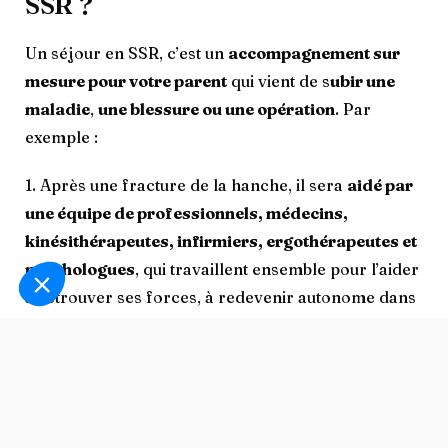
SSR ?
Un séjour en SSR, c’est un
accompagnement sur
mesure pour votre parent
qui vient de s
ubir une
maladie
,
une blessure ou une opération
. Par
exemple :
1. Après une fracture de la hanche, il sera
aidé par
une équipe de professionnels, médecins,
kinésithérapeutes, infirmiers, ergothérapeutes et
psychologues
, qui travaillent ensemble pour l’aider
à retrouver ses forces, à redevenir autonome dans
ses gestes quotidiens et à se réadapter doucement à
la vie de tous les jours.
2. Votre parent va suivre des
séances de
rééducation pour récupérer sa mobilité
,
recevoir