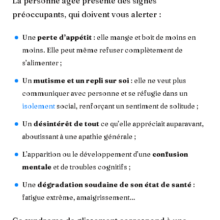
La personne âgée présente des signes
préoccupants, qui doivent vous alerter :
Une
perte d’appétit
: elle mange et boit de moins en
moins. Elle peut même refuser complètement de
s’alimenter ;
Un
mutisme et un repli sur soi
: elle ne veut plus
communiquer avec personne et se réfugie dans un
isolement
social, renforçant un sentiment de solitude ;
Un
désintérêt de tout
ce qu’elle appréciait auparavant,
aboutissant à une apathie générale ;
L’apparition ou le développement d’une
confusion
mentale
et de troubles cognitifs ;
Une
dégradation soudaine de son état de santé
:
fatigue extrême, amaigrissement…