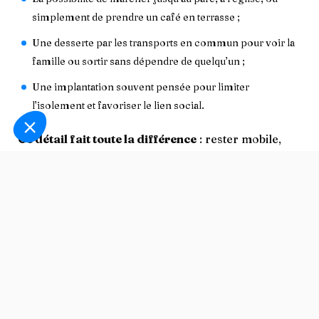
simplement de prendre un café en terrasse ;
Une desserte par les transports en commun pour voir la
famille ou sortir sans dépendre de quelqu’un ;
Une implantation souvent pensée pour limiter
l’isolement et favoriser le lien social.
Ce détail fait toute la différence
: rester mobile,
c’est aussi rester libre. Et une résidence bien située,
c’est une liberté d’aller et venir qui change tout.
LIRE AUSSI :
10 villes où il fait bon vivre en location
après 65 ans
Les résidences seniors : des
inconvénients aussi ?