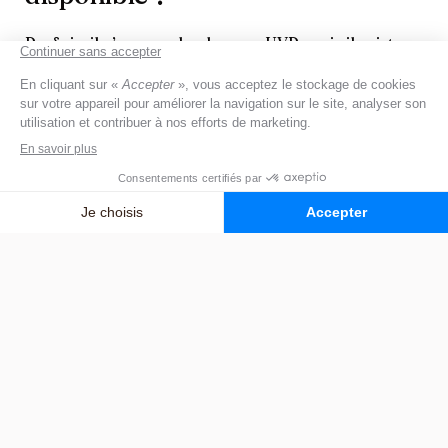
Parfois, il n’y a pas de place en UVP, mais il existe
heureusement d’autres solutions pour sécuriser
votre proche et assurer sa prise en charge :
hospitalisation en service de gériatrie ;
hospitalisation psychiatrique si nécessaire ;
unité fermée sécurisée ;
hébergement temporaire en EHPAD.
N’hésitez pas à demander conseil à l’équipe
médicale ou aux professionnels de santé qui
accompagnent déjà votre proche.
UVP, unité fermée,
hospitalisation : quelles