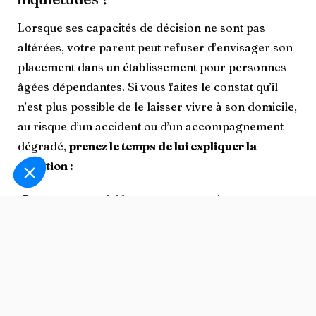
Lorsque ses capacités de décision ne sont pas
altérées, votre parent peut refuser d’envisager son
placement dans un établissement pour personnes
âgées dépendantes. Si vous faites le constat qu’il
n’est plus possible de le laisser vivre à son domicile,
au risque d’un accident ou d’un accompagnement
dégradé,
prenez le temps de lui expliquer la
situation :
-Reprenez avec lui
les arguments
qui vous
conduisent à cette suggestion de placement ;
–
Répondez à toutes ses questions de la manière la
plus honnête possible
: financement de
l’hébergement, fonctionnement d’une maison de
retraite, inquiétude sur ce que deviendront son