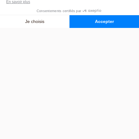
4 MAI 2026
JEAN-PIERRE
Syndrome de glissement :
définition, causes, signes,
échelle d’évaluation,
traitement et évolution
jusqu’à la fin de vie
LIRE L’ARTICLE