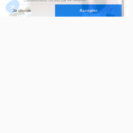
4 JUIN 2026
JEAN-PIERRE
EHPAD : 5 erreurs qui
peuvent coûter l’admission de
votre proche et comment les
éviter pour sécuriser sa place
LIRE L’ARTICLE